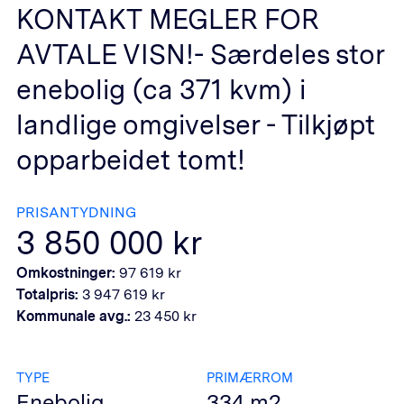
KONTAKT MEGLER FOR
AVTALE VISN!- Særdeles stor
enebolig (ca 371 kvm) i
landlige omgivelser - Tilkjøpt
opparbeidet tomt!
PRISANTYDNING
3 850 000
kr
Omkostninger:
97 619
kr
Totalpris:
3 947 619
kr
Kommunale avg.:
23 450
kr
TYPE
PRIMÆRROM
Enebolig
334
m2