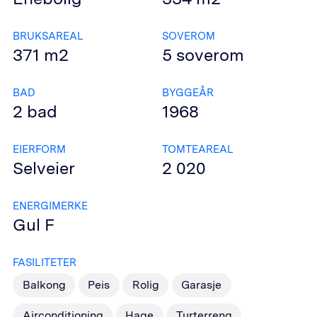
BRUKSAREAL
SOVEROM
371
m2
5
soverom
BAD
BYGGEÅR
2
bad
1968
EIERFORM
TOMTEAREAL
Selveier
2 020
ENERGIMERKE
Gul
F
FASILITETER
Balkong
Peis
Rolig
Garasje
Airconditioning
Hage
Turterreng