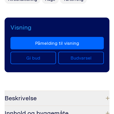
Visning
Påmelding til visning
Gi bud
Budvarsel
Beskrivelse
Innhold og byggemåte