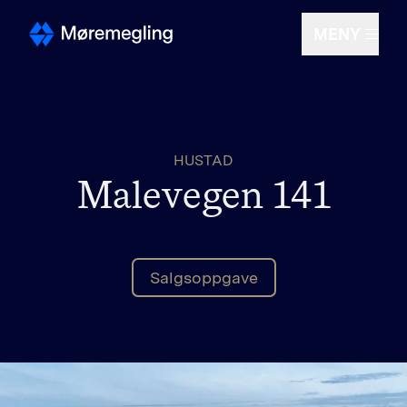
MENY
Selge
HUSTAD
Kjøpe
Malevegen 141
Om oss
Salgsoppgave
Finn megler