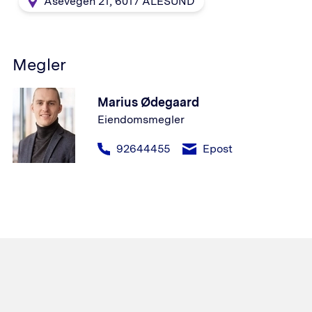
Åsevegen 21
,
6017
ÅLESUND
Megler
Marius Ødegaard
Eiendomsmegler
92644455
Epost