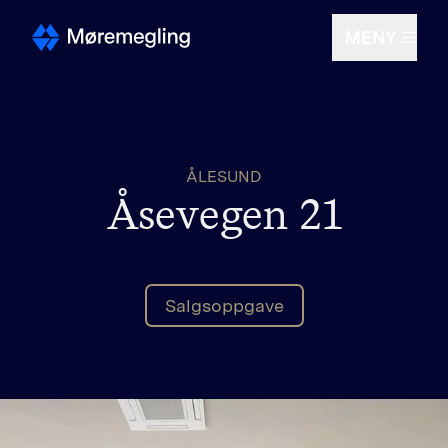
MENY
Selge
ÅLESUND
Kjøpe
Åsevegen 21
Om oss
Salgsoppgave
Finn megler