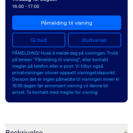
16:00
-
17:00
Påmelding til visning
Gi bud
Budvarsel
PÅMELDING! Husk å melde deg på visningen. Trykk
på lenken "Påmelding til visning", eller kontakt
megler på telefon eller e-post. Vi tilbyr også
privatvisninger utover oppsatt visningstidspunkt.
Dersom det er ingen påmeldte til visningen innen kl
16:00 dagen før annonsert visning vil denne bli
avlyst. Ta kontakt med megler for visning.
Beskrivelse