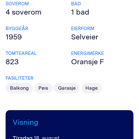
SOVEROM
BAD
4
soverom
1
bad
BYGGEÅR
EIERFORM
1959
Selveier
TOMTEAREAL
ENERGIMERKE
823
Oransje
F
FASILITETER
Balkong
Peis
Garasje
Hage
Visning
Tirsdag
18. august