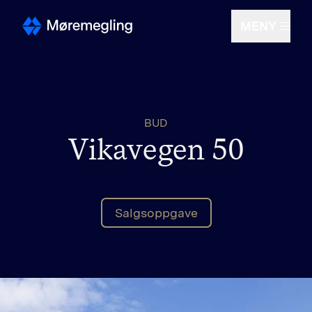
MENY
Selge
BUD
Kjøpe
Vikavegen 50
Om oss
Salgsoppgave
Finn megler