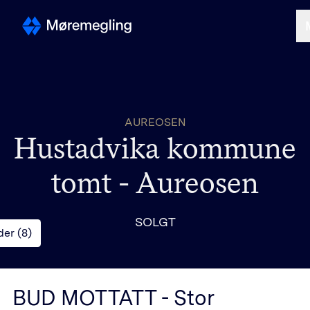
Selge
AUREOSEN
Kjøpe
Hustadvika kommune
Om oss
tomt - Aureosen
SOLGT
Finn megler
der (
8
)
BUD MOTTATT - Stor