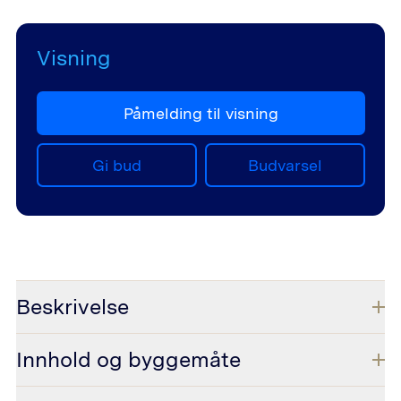
Visning
Påmelding til visning
Gi bud
Budvarsel
Beskrivelse
Innhold og byggemåte