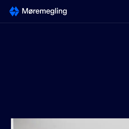
Selge
Kontakt megler
Selge bolig - steg for steg
Priser
Verdivurdering