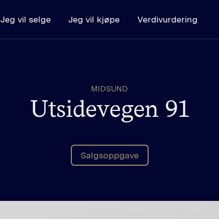
Jeg vil selge
Jeg vil kjøpe
Verdivurdering
Kjøpe
Boligsøk
K
MIDSUND
Kjøpe bolig - steg for steg
L
Utsidevegen 91
Budregler
Salgsoppgave