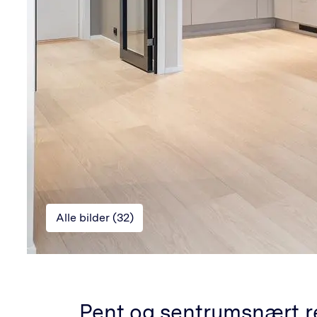
Alle bilder (
32
)
Pent og sentrumsnært re