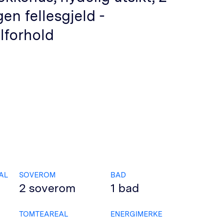
en fellesgjeld -
lforhold
AL
SOVEROM
BAD
2
soverom
1
bad
TOMTEAREAL
ENERGIMERKE