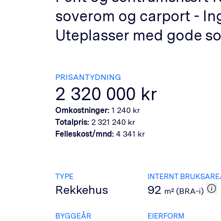
soverom og carport - Ing
Uteplasser med gode so
PRISANTYDNING
2 320 000
kr
Omkostninger:
1 240
kr
Totalpris:
2 321 240
kr
Felleskost/mnd:
4 341
kr
TYPE
INTERNT BRUKSARE
Rekkehus
92
m² (BRA-i)
BYGGEÅR
EIERFORM