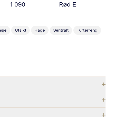
1 090
Rød
E
asje
Utsikt
Hage
Sentralt
Turterreng