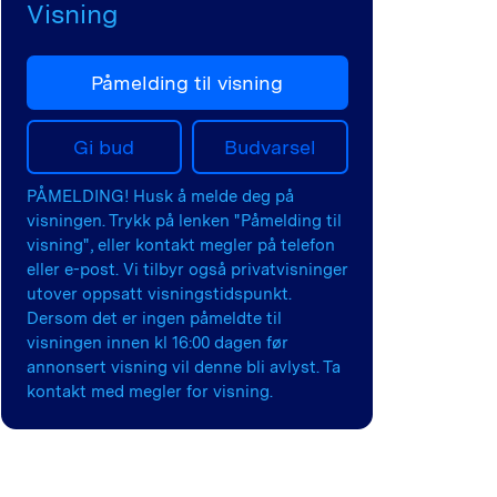
Visning
Påmelding til visning
Gi bud
Budvarsel
PÅMELDING! Husk å melde deg på
visningen. Trykk på lenken "Påmelding til
visning", eller kontakt megler på telefon
eller e-post. Vi tilbyr også privatvisninger
utover oppsatt visningstidspunkt.
Dersom det er ingen påmeldte til
visningen innen kl 16:00 dagen før
annonsert visning vil denne bli avlyst. Ta
kontakt med megler for visning.