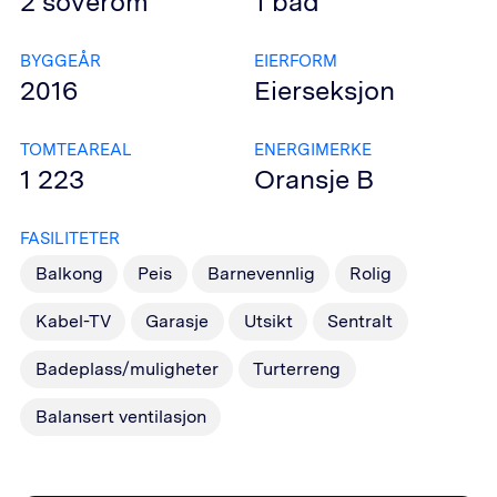
2
soverom
1
bad
BYGGEÅR
EIERFORM
2016
Eierseksjon
TOMTEAREAL
ENERGIMERKE
1 223
Oransje
B
FASILITETER
Balkong
Peis
Barnevennlig
Rolig
Kabel-TV
Garasje
Utsikt
Sentralt
Badeplass/muligheter
Turterreng
Balansert ventilasjon