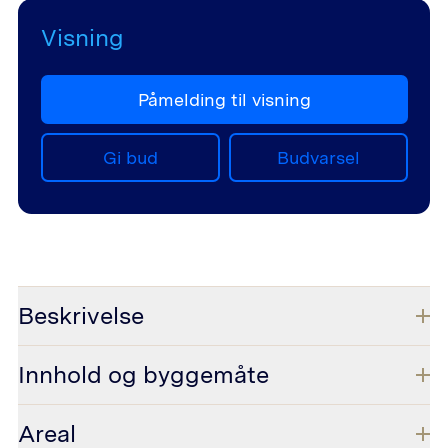
Visning
Påmelding til visning
Gi bud
Budvarsel
Beskrivelse
Innhold og byggemåte
Areal