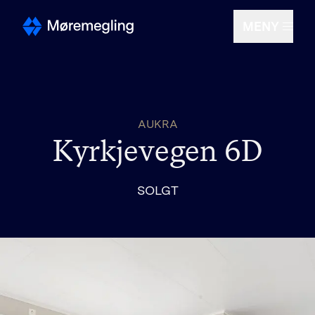
MENY
Selge
AUKRA
Kjøpe
Kyrkjevegen 6D
Om oss
SOLGT
Finn megler