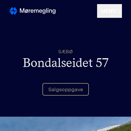
MENY
Selge
SÆBØ
Kjøpe
Bondalseidet 57
Om oss
Salgsoppgave
Finn megler