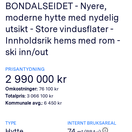
BONDALSEIDET - Nyere,
moderne hytte med nydelig
utsikt - Store vindusflater -
Innholdsrik hems med rom -
ski inn/out
PRISANTYDNING
2 990 000
kr
Omkostninger:
76 100
kr
Totalpris:
3 066 100
kr
Kommunale avg.:
6 450
kr
TYPE
INTERNT BRUKSAREAL
Hytte
74
m² (BRA-i)