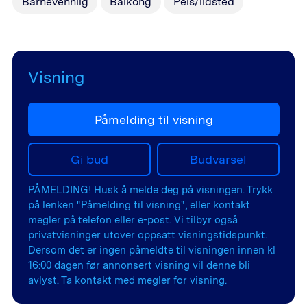
Barnevennlig
Balkong
Peis/ildsted
Visning
Påmelding til visning
Gi bud
Budvarsel
PÅMELDING! Husk å melde deg på visningen. Trykk
på lenken "Påmelding til visning", eller kontakt
megler på telefon eller e-post. Vi tilbyr også
privatvisninger utover oppsatt visningstidspunkt.
Dersom det er ingen påmeldte til visningen innen kl
16:00 dagen før annonsert visning vil denne bli
avlyst. Ta kontakt med megler for visning.