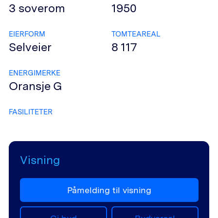
3
soverom
1950
EIERFORM
TOMTEAREAL
Selveier
8 117
ENERGIMERKE
Oransje
G
FASILITETER
Visning
Påmelding til visning