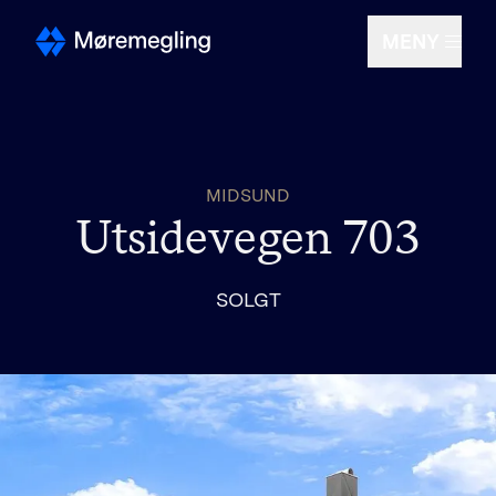
MENY
Selge
MIDSUND
Kjøpe
Utsidevegen 703
Om oss
SOLGT
Finn megler