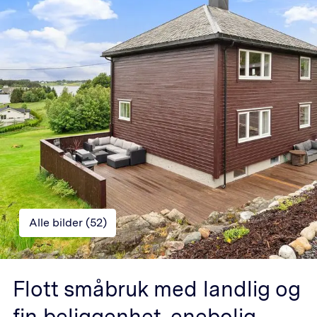
Alle bilder (
52
)
Flott småbruk med landlig og
fin beliggenhet, enebolig.