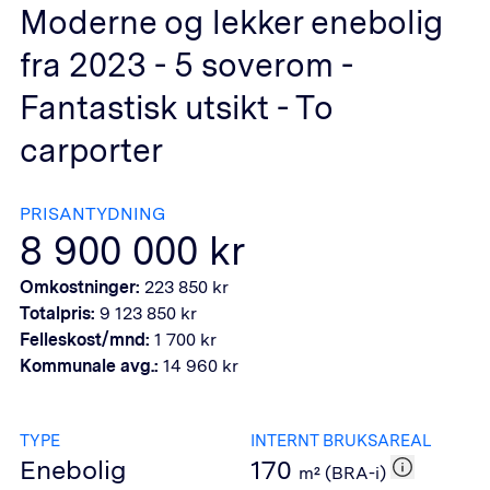
Moderne og lekker enebolig
fra 2023 - 5 soverom -
Fantastisk utsikt - To
carporter
PRISANTYDNING
8 900 000
kr
Omkostninger:
223 850
kr
Totalpris:
9 123 850
kr
Felleskost/mnd:
1 700
kr
Kommunale avg.:
14 960
kr
TYPE
INTERNT BRUKSAREAL
Enebolig
170
m² (BRA-i)