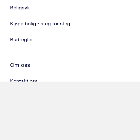
Boligsøk
Kjøpe bolig - steg for steg
Budregler
Om oss
Kontakt oss
Ledige stillinger
Oppdater informasjonskapsler
Personvern