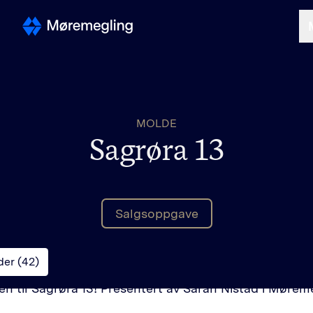
Selge
MOLDE
Kjøpe
Sagrøra 13
Om oss
Salgsoppgave
Finn megler
der (
42
)