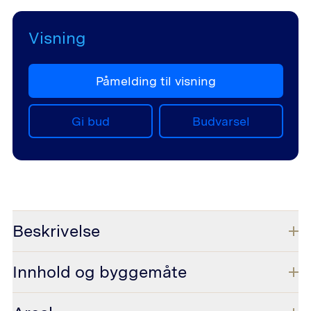
Visning
Påmelding til visning
Gi bud
Budvarsel
Beskrivelse
Innhold og byggemåte