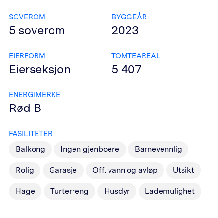
SOVEROM
BYGGEÅR
5
soverom
2023
EIERFORM
TOMTEAREAL
Eierseksjon
5 407
ENERGIMERKE
Rød
B
FASILITETER
Balkong
Ingen gjenboere
Barnevennlig
Rolig
Garasje
Off. vann og avløp
Utsikt
Hage
Turterreng
Husdyr
Lademulighet