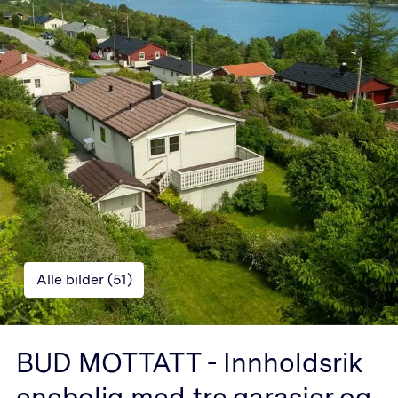
Alle bilder (
51
)
BUD MOTTATT - Innholdsrik
enebolig med tre garasjer og