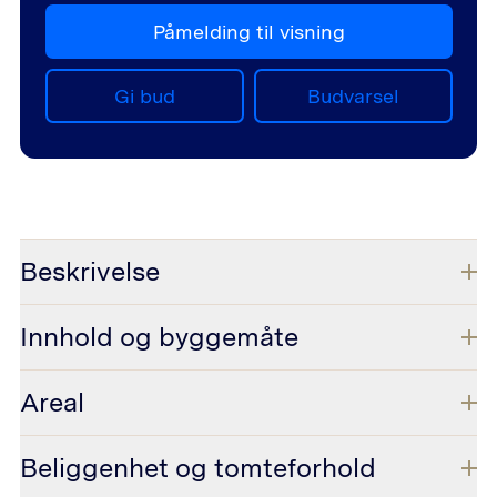
Påmelding til visning
Gi bud
Budvarsel
Beskrivelse
Innhold og byggemåte
Areal
Beliggenhet og tomteforhold