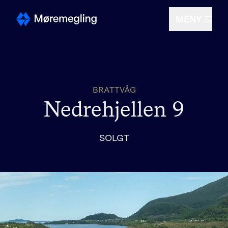
MENY
Selge
BRATTVÅG
Kjøpe
Nedrehjellen 9
Om oss
SOLGT
Finn megler