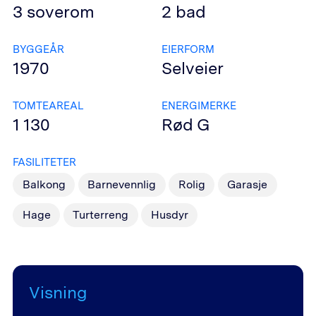
3
soverom
2
bad
BYGGEÅR
EIERFORM
1970
Selveier
TOMTEAREAL
ENERGIMERKE
1 130
Rød
G
FASILITETER
Balkong
Barnevennlig
Rolig
Garasje
Hage
Turterreng
Husdyr
Visning