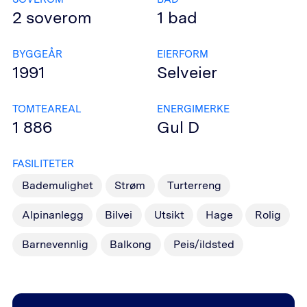
2
soverom
1
bad
BYGGEÅR
EIERFORM
1991
Selveier
TOMTEAREAL
ENERGIMERKE
1 886
Gul
D
FASILITETER
Bademulighet
Strøm
Turterreng
Alpinanlegg
Bilvei
Utsikt
Hage
Rolig
Barnevennlig
Balkong
Peis/ildsted