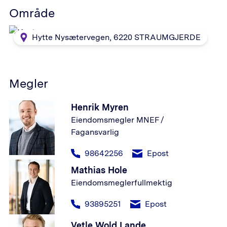
Område
Hytte Nysætervegen
,
6220
STRAUMGJERDE
Megler
Henrik Myren
Eiendomsmegler MNEF /
Fagansvarlig
98642256
Epost
Mathias Hole
Eiendomsmeglerfullmektig
93895251
Epost
Vetle Wold Lande