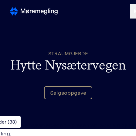
Selge
STRAUMGJERDE
Kjøpe
Hytte Nysætervegen
Om oss
Salgsoppgave
Finn megler
der (
33
)