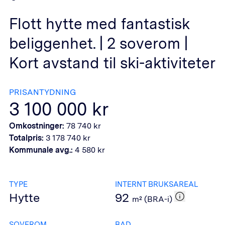
Flott hytte med fantastisk
beliggenhet. | 2 soverom |
Kort avstand til ski-aktiviteter
PRISANTYDNING
3 100 000
kr
Omkostninger:
78 740
kr
Totalpris:
3 178 740
kr
Kommunale avg.:
4 580
kr
TYPE
INTERNT BRUKSAREAL
Hytte
92
m² (BRA-i)
SOVEROM
BAD