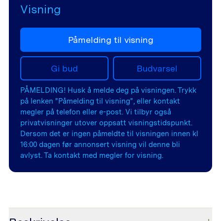
Visning
Påmelding til visning
Gi bud
Budvarsel
PÅMELDING! Husk å melde deg på visningen. Trykk
på lenken "Påmelding til visning", eller kontakt
megler på telefon eller e-post. Vi tilbyr også
privatvisninger utover oppsatt visningstidspunkt.
Dersom det er ingen påmeldte til visningen innen kl
16:00 dagen før annonsert visning vil denne bli
avlyst. Ta kontakt med megler for visning.