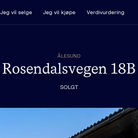
Jeg vil selge
Jeg vil kjøpe
Verdivurdering
Kjøpe
Boligsøk
K
ÅLESUND
Kjøpe bolig - steg for steg
L
Rosendalsvegen 18B
Budregler
SOLGT