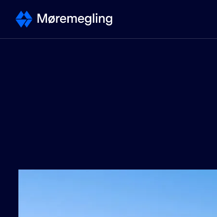
Selge
Kontakt megler
Selge bolig - steg for steg
Priser
Verdivurdering