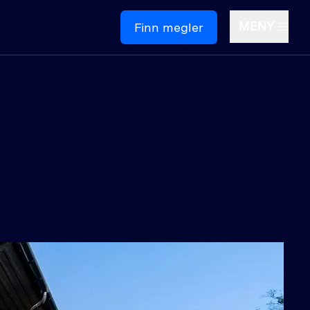
MENY
Finn megler
Om oss
ontakt oss
edige stillinger