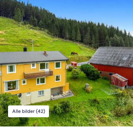
Alle bilder (
42
)