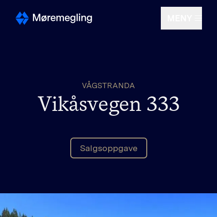
MENY
Selge
VÅGSTRANDA
Kjøpe
Vikåsvegen 333
Om oss
Salgsoppgave
Finn megler