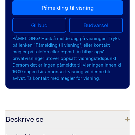
Påmelding til visning
Gi bud
Budvarsel
PÅMELDING! Husk å melde deg på visningen. Trykk
på lenken "Påmelding til visning", eller kontakt
megler på telefon eller e-post. Vi tilbyr også
privatvisninger utover oppsatt visningstidspunkt.
Dersom det er ingen påmeldte til visningen innen kl
16:00 dagen før annonsert visning vil denne bli
avlyst. Ta kontakt med megler for visning.
Beskrivelse