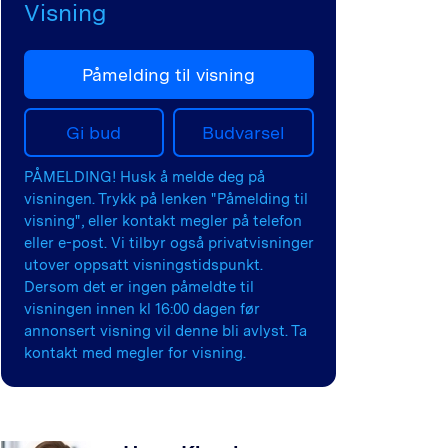
Visning
Påmelding til visning
Gi bud
Budvarsel
PÅMELDING! Husk å melde deg på
visningen. Trykk på lenken "Påmelding til
visning", eller kontakt megler på telefon
eller e-post. Vi tilbyr også privatvisninger
utover oppsatt visningstidspunkt.
Dersom det er ingen påmeldte til
visningen innen kl 16:00 dagen før
annonsert visning vil denne bli avlyst. Ta
kontakt med megler for visning.