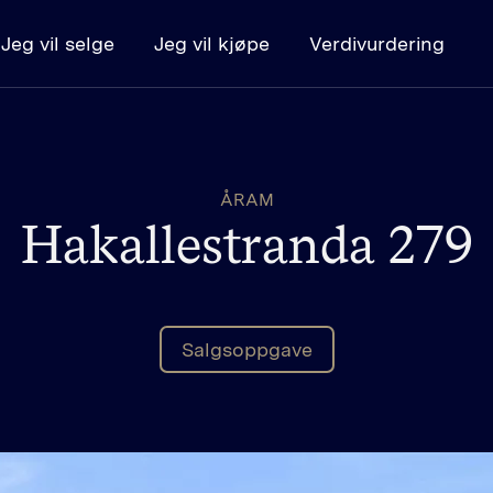
Jeg vil selge
Jeg vil kjøpe
Verdivurdering
Kjøpe
Boligsøk
K
ÅRAM
Kjøpe bolig - steg for steg
L
Hakallestranda 279
Budregler
Salgsoppgave