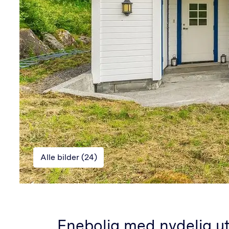
Alle bilder (
24
)
Enebolig med nydelig ut