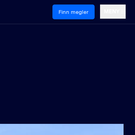
MENY
Finn megler
Om oss
ontakt oss
edige stillinger