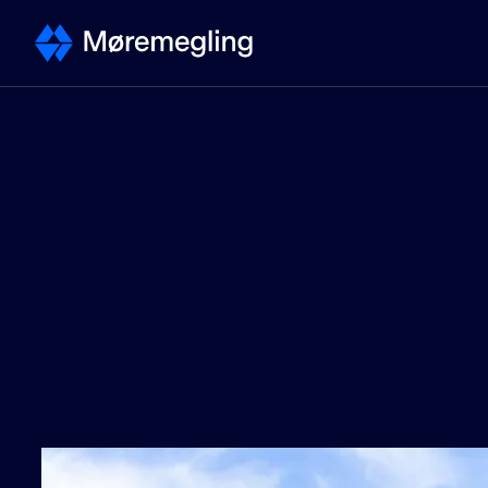
Selge
Kontakt megler
Selge bolig - steg for steg
Priser
Verdivurdering