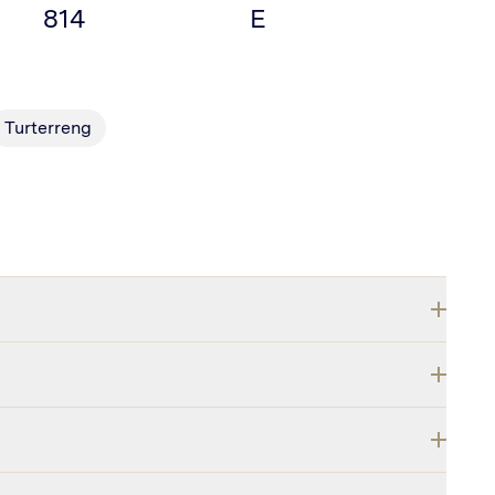
814
E
Turterreng