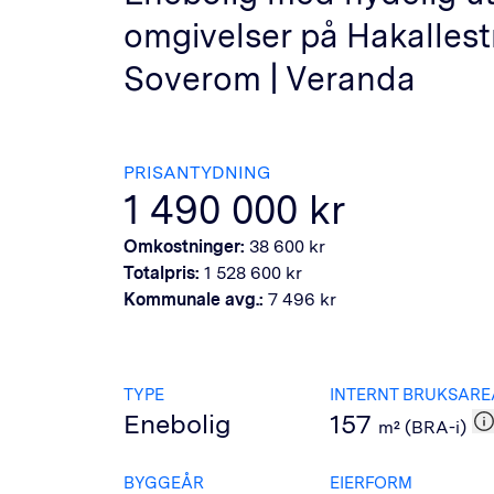
omgivelser på Hakallestr
Soverom | Veranda
PRISANTYDNING
1 490 000
kr
Omkostninger:
38 600
kr
Totalpris:
1 528 600
kr
Kommunale avg.:
7 496
kr
TYPE
INTERNT BRUKSARE
Enebolig
157
m² (BRA-i)
BYGGEÅR
EIERFORM