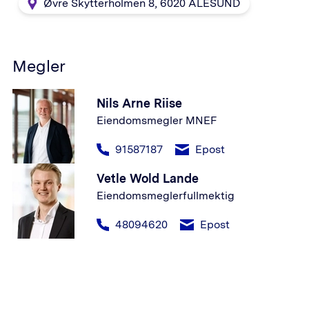
Øvre Skytterholmen 8
,
6020
ÅLESUND
Megler
Nils Arne Riise
Eiendomsmegler MNEF
91587187
Epost
Vetle Wold Lande
Eiendomsmeglerfullmektig
48094620
Epost