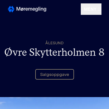
MENY
Selge
ÅLESUND
Kjøpe
Øvre Skytterholmen 8
Om oss
Salgsoppgave
Finn megler