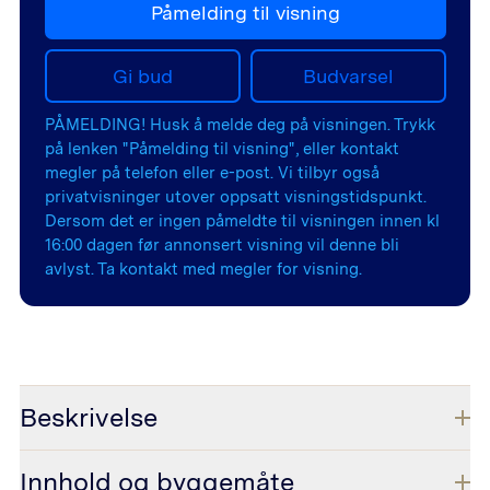
Påmelding til visning
Gi bud
Budvarsel
PÅMELDING! Husk å melde deg på visningen. Trykk
på lenken "Påmelding til visning", eller kontakt
megler på telefon eller e-post. Vi tilbyr også
privatvisninger utover oppsatt visningstidspunkt.
Dersom det er ingen påmeldte til visningen innen kl
16:00 dagen før annonsert visning vil denne bli
avlyst. Ta kontakt med megler for visning.
Beskrivelse
Innhold og byggemåte