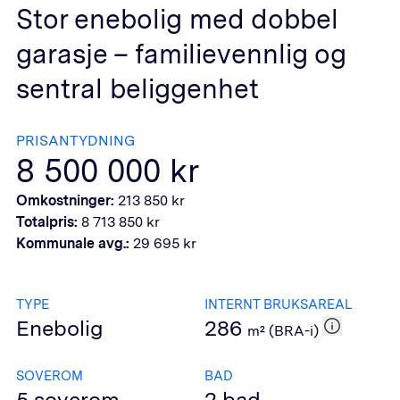
Stor enebolig med dobbel
garasje – familievennlig og
sentral beliggenhet
PRISANTYDNING
8 500 000
kr
Omkostninger:
213 850
kr
Totalpris:
8 713 850
kr
Kommunale avg.:
29 695
kr
TYPE
INTERNT BRUKSAREAL
Enebolig
286
m² (BRA-i)
SOVEROM
BAD
5
soverom
2
bad