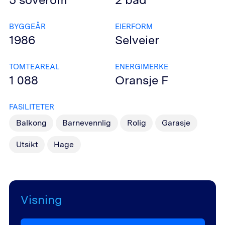
BYGGEÅR
EIERFORM
1986
Selveier
TOMTEAREAL
ENERGIMERKE
1 088
Oransje
F
FASILITETER
Balkong
Barnevennlig
Rolig
Garasje
Utsikt
Hage
Visning