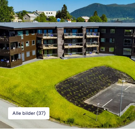
Alle bilder (
37
)