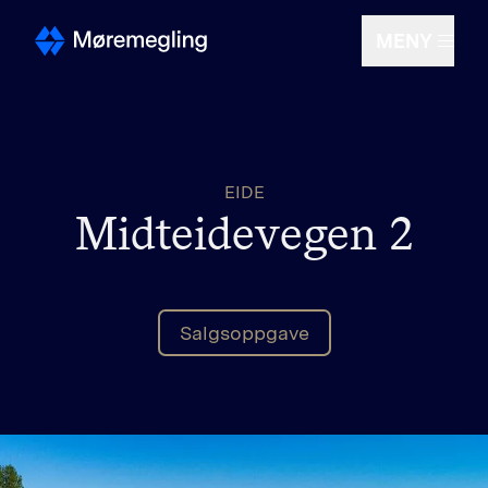
MENY
Selge
EIDE
Kjøpe
Midteidevegen 2
Om oss
Salgsoppgave
Finn megler