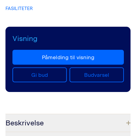
FASILITETER
Visning
Påmelding til visning
Gi bud
Budvarsel
Beskrivelse