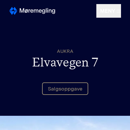
MENY
Selge
AUKRA
Kjøpe
Elvavegen 7
Om oss
Salgsoppgave
Finn megler