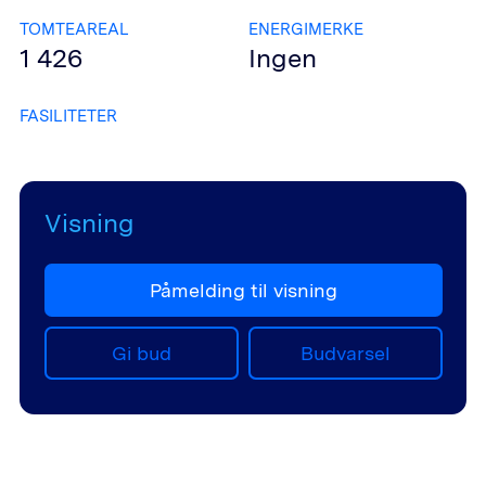
TOMTEAREAL
ENERGIMERKE
1 426
Ingen
FASILITETER
Visning
Påmelding til visning
Gi bud
Budvarsel