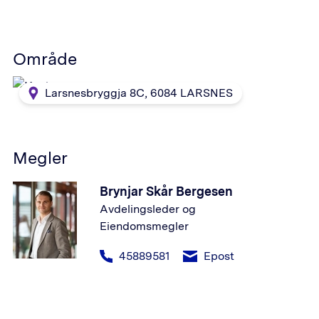
Område
Larsnesbryggja 8C
,
6084
LARSNES
Megler
Brynjar Skår Bergesen
Avdelingsleder og
Eiendomsmegler
45889581
Epost