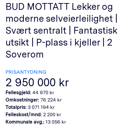
BUD MOTTATT Lekker og
moderne selveierleilighet |
Svært sentralt | Fantastisk
utsikt | P-plass i kjeller | 2
Soverom
PRISANTYDNING
2 950 000
kr
Fellesgjeld:
44 970
kr
Omkostninger:
76 224
kr
Totalpris:
3 071 194
kr
Felleskost/mnd:
2 200
kr
Kommunale avg.:
13 056
kr