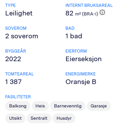
TYPE
INTERNT BRUKSAREAL
Leilighet
82
m² (BRA-i)
SOVEROM
BAD
2
soverom
1
bad
BYGGEÅR
EIERFORM
2022
Eierseksjon
TOMTEAREAL
ENERGIMERKE
1 387
Oransje
B
FASILITETER
Balkong
Heis
Barnevennlig
Garasje
Utsikt
Sentralt
Husdyr