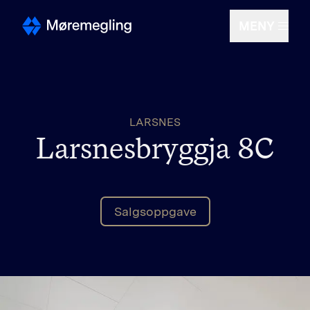
MENY
Selge
LARSNES
Kjøpe
Larsnesbryggja 8C
Om oss
Salgsoppgave
Finn megler