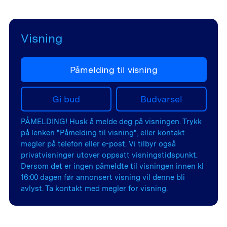
Visning
Påmelding til visning
Gi bud
Budvarsel
PÅMELDING! Husk å melde deg på visningen. Trykk
på lenken "Påmelding til visning", eller kontakt
megler på telefon eller e-post. Vi tilbyr også
privatvisninger utover oppsatt visningstidspunkt.
Dersom det er ingen påmeldte til visningen innen kl
16:00 dagen før annonsert visning vil denne bli
avlyst. Ta kontakt med megler for visning.