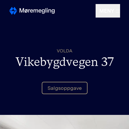
MENY
Selge
VOLDA
Kjøpe
Vikebygdvegen 37
Om oss
Salgsoppgave
Finn megler