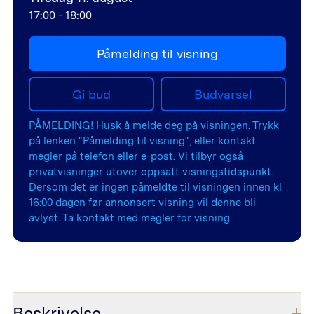
17:00
-
18:00
Påmelding til visning
Gi bud
Budvarsel
PÅMELDING! Husk å melde deg på visningen. Trykk
på lenken "Påmelding til visning", eller kontakt
megler på telefon eller e-post. Vi tilbyr også
privatvisninger utover oppsatt visningstidspunkt.
Dersom det er ingen påmeldte til visningen innen kl
16:00 dagen før annonsert visning vil denne bli
avlyst. Ta kontakt med megler for visning.
Beskrivelse