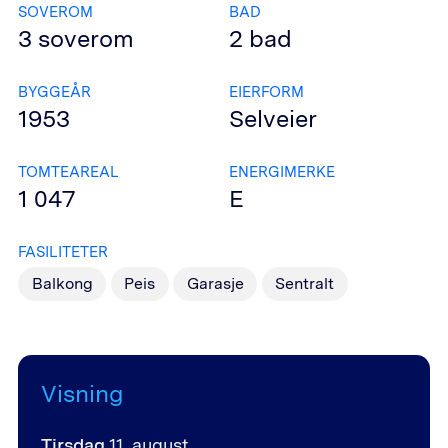
SOVEROM
BAD
3
soverom
2
bad
BYGGEÅR
EIERFORM
1953
Selveier
TOMTEAREAL
ENERGIMERKE
1 047
E
FASILITETER
Balkong
Peis
Garasje
Sentralt
Visning
Tirsdag
11. august