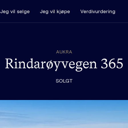
Jeg vil selge
Jeg vil kjøpe
Verdivurdering
Kjøpe
Boligsøk
K
AUKRA
Kjøpe bolig - steg for steg
L
Rindarøyvegen 365
Budregler
SOLGT