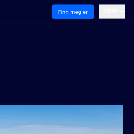
MENY
Finn megler
Om oss
ontakt oss
edige stillinger