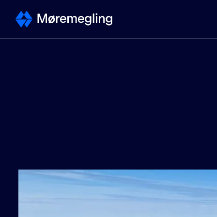
Selge
Kontakt megler
Selge bolig - steg for steg
Priser
Verdivurdering