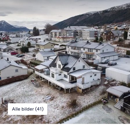
Alle bilder (
41
)