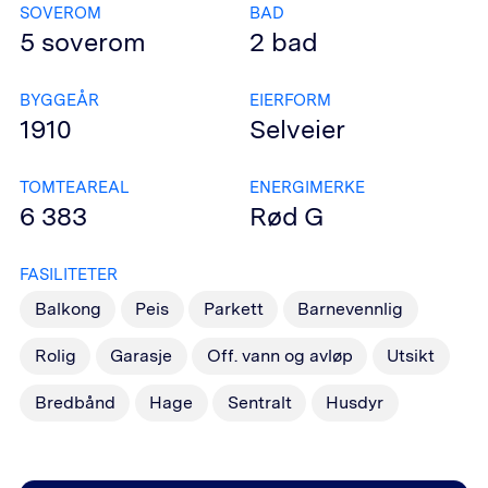
SOVEROM
BAD
5
soverom
2
bad
BYGGEÅR
EIERFORM
1910
Selveier
TOMTEAREAL
ENERGIMERKE
6 383
Rød
G
FASILITETER
Balkong
Peis
Parkett
Barnevennlig
Rolig
Garasje
Off. vann og avløp
Utsikt
Bredbånd
Hage
Sentralt
Husdyr