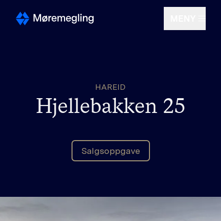
MENY
Selge
HAREID
Kjøpe
Hjellebakken 25
Om oss
Salgsoppgave
Finn megler