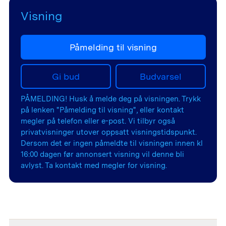
Visning
Påmelding til visning
Gi bud
Budvarsel
PÅMELDING! Husk å melde deg på visningen. Trykk
på lenken "Påmelding til visning", eller kontakt
megler på telefon eller e-post. Vi tilbyr også
privatvisninger utover oppsatt visningstidspunkt.
Dersom det er ingen påmeldte til visningen innen kl
16:00 dagen før annonsert visning vil denne bli
avlyst. Ta kontakt med megler for visning.