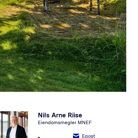
Nils Arne Riise
Eiendomsmegler MNEF
Epost