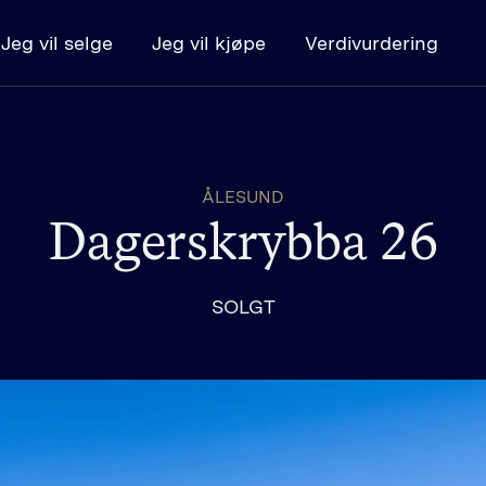
Jeg vil selge
Jeg vil kjøpe
Verdivurdering
Kjøpe
Boligsøk
K
ÅLESUND
Kjøpe bolig - steg for steg
L
Dagerskrybba 26
Budregler
SOLGT