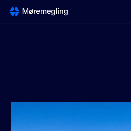
Selge
Kontakt megler
Selge bolig - steg for steg
Priser
Verdivurdering