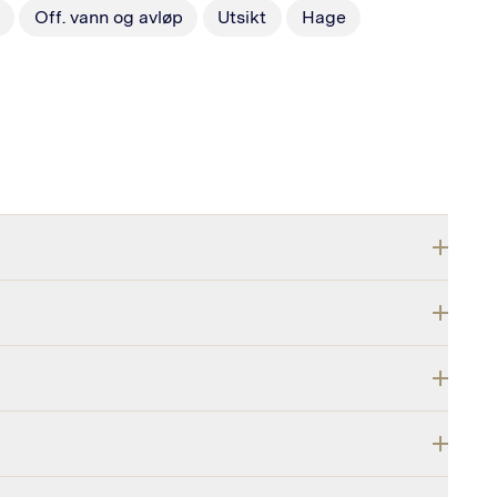
Off. vann og avløp
Utsikt
Hage