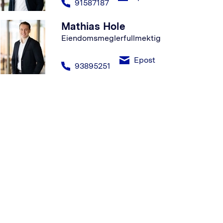
91587187
Mathias Hole
Eiendomsmeglerfullmektig
Epost
93895251