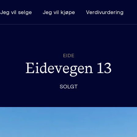
Jeg vil selge
Jeg vil kjøpe
Verdivurdering
Kjøpe
Boligsøk
K
EIDE
Kjøpe bolig - steg for steg
L
Eidevegen 13
Budregler
SOLGT