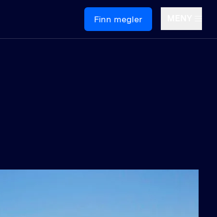
MENY
Finn megler
Om oss
ontakt oss
edige stillinger