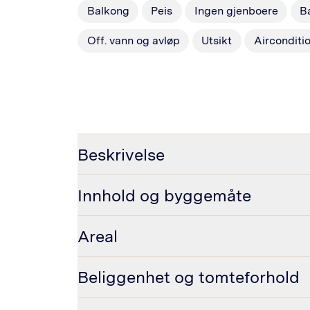
Balkong
Peis
Ingen gjenboere
B
Off. vann og avløp
Utsikt
Airconditi
Beskrivelse
Innhold og byggemåte
Areal
Beliggenhet og tomteforhold