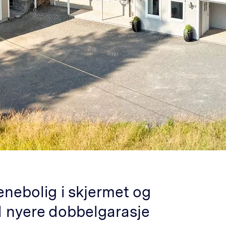
enebolig i skjermet og
d nyere dobbelgarasje