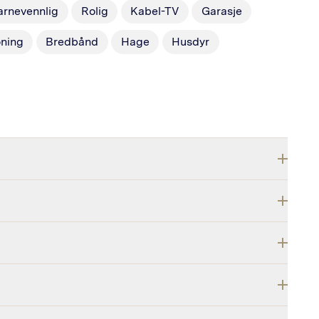
arnevennlig
Rolig
Kabel-TV
Garasje
oning
Bredbånd
Hage
Husdyr