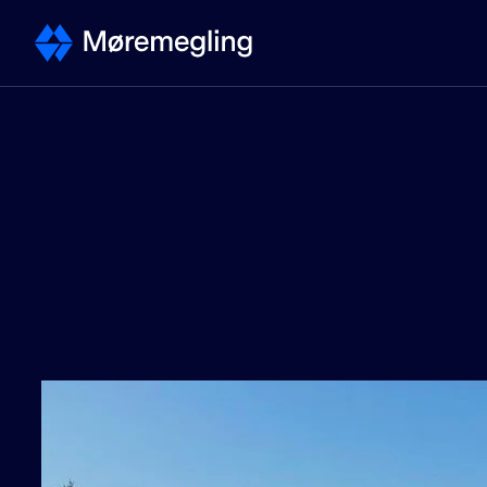
Selge
Kontakt megler
Selge bolig - steg for steg
Priser
Verdivurdering